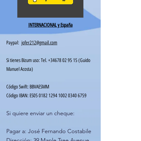
INTERNACIONAL y España
Paypal:
jofer212@gmail.com
Si tienes Bizum uso: Tel.
+34678 02 95 15
(Guido
Manuel Acosta)
Código Swift: BBVAESMM
Código IBAN: ES05
0182 1294 1002 0340
6759
Si quiere enviar un cheque:
Pagar a: José Fernando Costabile
Dirección: 39 Maple Tree Avenue,