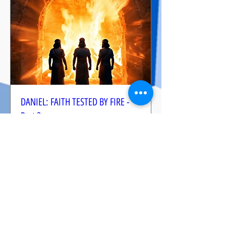
DANIEL: FAITH TESTED BY FIRE -
Part 2
Date and time is TBD
Leer más
RSVP
Suscribirme