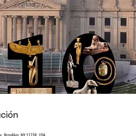
ación
, Brooklyn, NY 11238, USA