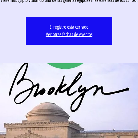
Visitemos Egipto visitando una de las galerías egipcias más extensas de los EE. UU.
El registro está cerrado
Ver otras fechas de eventos