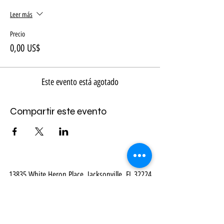
Leer más
Precio
0,00 US$
Este evento está agotado
Compartir este evento
13835 White Heron Place, Jacksonville, FL 32224
Email:
mail@myvirtualbibletour.com
- Phone:
914-469-8548
Our Community