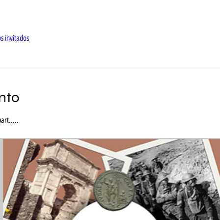
s invitados
nto
art.....